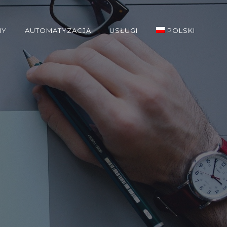
MY
AUTOMATYZACJA
USŁUGI
POLSKI